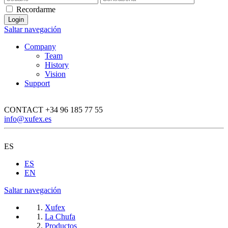
Recordarme
Saltar navegación
Company
Team
History
Vision
Support
CONTACT
+34 96 185 77 55
info@xufex.es
ES
ES
EN
Saltar navegación
Xufex
La Chufa
Productos