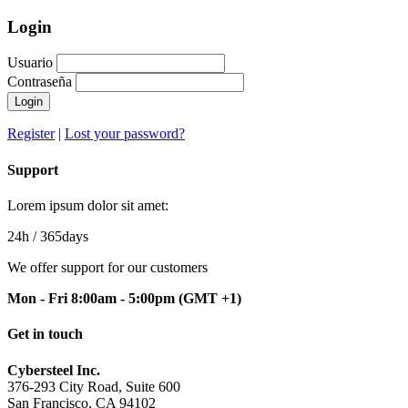
Login
Usuario
Contraseña
Login
Register
|
Lost your password?
Support
Lorem ipsum dolor sit amet:
24h
/ 365days
We offer support for our customers
Mon - Fri 8:00am - 5:00pm
(GMT +1)
Get in touch
Cybersteel Inc.
376-293 City Road, Suite 600
San Francisco, CA 94102