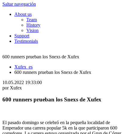
Saltar navegación
About us
Team
History
Vision
Support
Testimonials
600 runners prueban los Snexs de Xufex
Xufex_es
600 runners prueban los Snexs de Xufex
10.05.2022 19:33:00
por Xufex
600 runners prueban los Snexs de Xufex
El pasado domingo se celebró en la pequeña localidad de
Emperador una carrera popular 5k en la que participaron 600
corredores. La carrera estuvo organizada por el Grup de Córrer