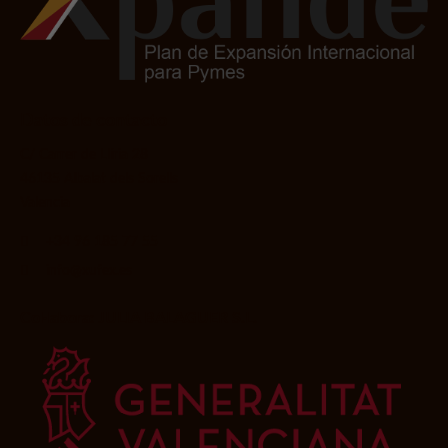
Datos de contacto
C/ Carrer de Llíria 28
46135 Albalat dels Sorells
Valencia
+34 96 185 77 55
info@xufex.es
Col·labora: JULIA BALAGUER S.L.