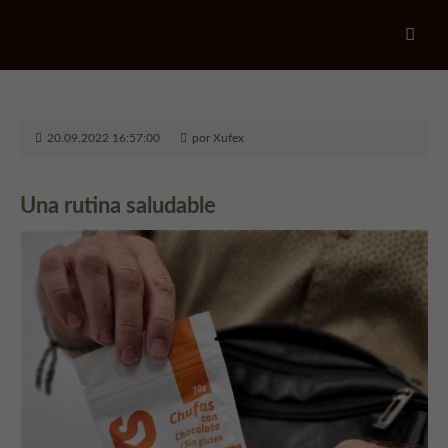
Login
Usuario
20.09.2022 16:57:00
por Xufex
Contraseña
Una rutina saludable
Login
Register
|
Lost your password?
Support