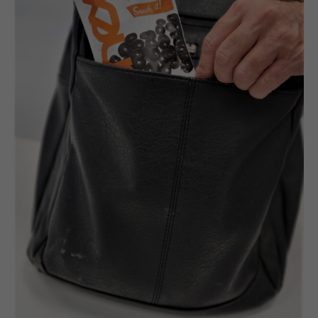
Lorem ipsum dolor sit amet:
24h
/ 365days
We offer support for our customers
Mon - Fri 8:00am - 5:00pm
(GMT +1)
Get in touch
Cybersteel Inc.
376-293 City Road, Suite 600
San Francisco, CA 94102
Have any questions?
+44 1234 567 890
Drop us a line