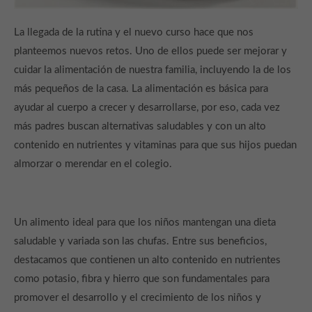
info@yourdomain.com
La llegada de la rutina y el nuevo curso hace que nos
About us
planteemos nuevos retos. Uno de ellos puede ser mejorar y
cuidar la alimentación de nuestra familia, incluyendo la de los
Lorem ipsum dolor sit amet, consectetuer adipiscing elit.
más pequeños de la casa. La alimentación es básica para
Aenean commodo ligula eget dolor. Aenean massa. Cum
ayudar al cuerpo a crecer y desarrollarse, por eso, cada vez
sociis natoque penatibus et magnis dis parturient montes,
más padres buscan alternativas saludables y con un alto
nascetur ridiculus mus. Donec quam felis, ultricies nec.
contenido en nutrientes y vitaminas para que sus hijos puedan
almorzar o merendar en el colegio.
Un alimento ideal para que los niños mantengan una dieta
saludable y variada son las chufas. Entre sus beneficios,
destacamos que contienen un alto contenido en nutrientes
como potasio, fibra y hierro que son fundamentales para
promover el desarrollo y el crecimiento de los niños y