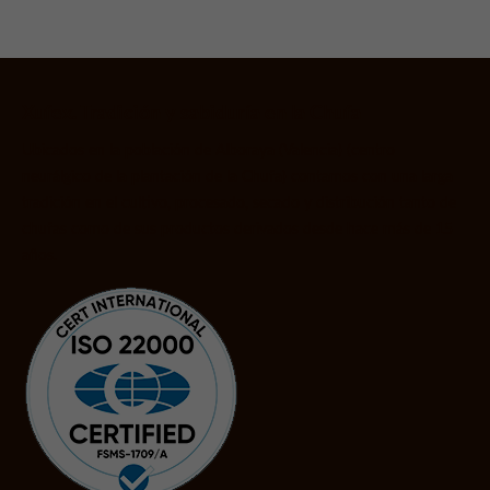
Xufex. Tradición y sabiduría en la Chufa
Ubicados en la población de Alboraya (Valencia) (centro
neurálgico de la plantación de la Chufa) contamos con una larga
tradición en el cultivo, procesado, secado y distribución tanto de
chufas como de sus productos derivados desde hace más de 15
años.