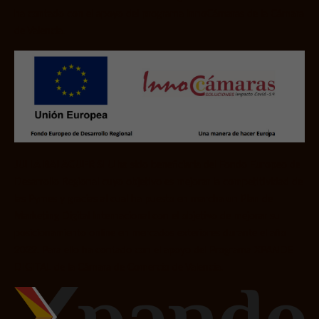
ha contado con el apoyo del programa InnoCámaras de la Cámara
de Valencia.
JULIA BALAGUER SLU
ha sido beneficiaria del Fondo Europeo de
Desarrollo Regional cuyo objetivo es mejorar la competitividad de
las Pymes
y
gracias al cual ha puesto en marcha un Plan de
Marketing Digital Internacional con el objetivo de mejorar su
posicionamiento online en mercados exteriores durante el año
2022. Para ello ha contado con el apoyo del Programa XPANDE
DIGITAL de la Cámara de Comercio de Valencia.