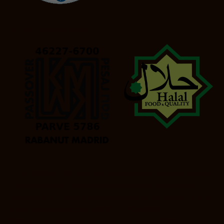
También hemos obtenido:
JULIA BALAGUER SLU
ha sido beneficiaria del Fondo Europeo de
Desarrollo Regional cuyo objetivo es promover el desarrollo
tecnológico, la innovación y una investigación de calidad y gracias
al que ha podido
obtener la CERTIFICACIÓN ISO
22000:1018.
Esta acción ha tenido lugar durante 2020. Para ello