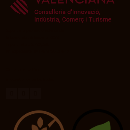
Suport a la promoció exterior de
la Comunitat Valenciana 2023
Import rebut: 5.729,68€
Nº Expediente: INTPRM/2023/849
Xufex en la Red
Encuéntranos en las Redes