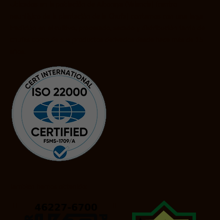
Ubicados en la población de Alboraya (Valencia) (centro
neurálgico de la plantación de la Chufa) contamos con una larga
tradición en el cultivo, procesado, secado y distribución tanto de
chufas como de sus productos derivados desde hace más de 15
años.
También hemos obtenido: