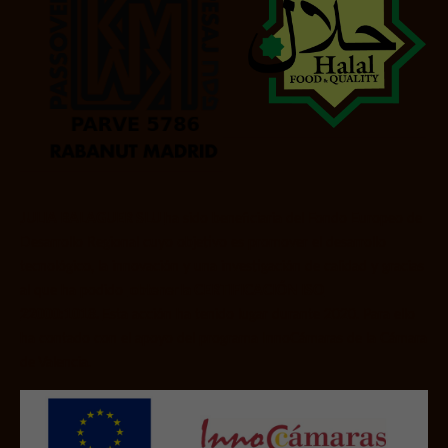
JULIA BALAGUER SLU
ha sido beneficiaria del Fondo Europeo de
Desarrollo Regional cuyo objetivo es promover el desarrollo
tecnológico, la innovación y una investigación de calidad y gracias
al que ha podido
obtener la CERTIFICACIÓN ISO
22000:1018.
Esta acción ha tenido lugar durante 2020. Para ello
ha contado con el apoyo del programa InnoCámaras de la Cámara
de Valencia.