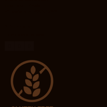
la Comunitat Valenciana 2023
Import rebut: 5.729,68€
Nº Expediente: INTPRM/2023/849
Xufex en la Red
Encuéntranos en las Redes