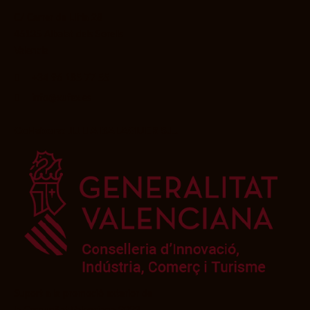
C/ Carrer de Llíria 28
46135 Albalat dels Sorells
Valencia
+34 96 185 77 55
info@xufex.es
Col·labora: JULIA BALAGUER S.L.
Suport a la promoció exterior de