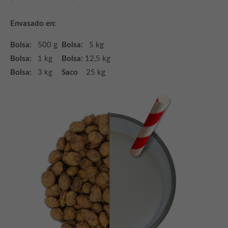
Lorem ipsum dolor sit amet:
Envasado en:
24h
/ 365days
Bolsa:
500 g
Bolsa:
5 kg
Bolsa:
1 kg
Bolsa:
12,5 kg
Bolsa:
3 kg
Saco
25 kg
We offer support for our customers
Mon - Fri 8:00am - 5:00pm
(GMT +1)
Get in touch
Cybersteel Inc.
376-293 City Road, Suite 600
San Francisco, CA 94102
Have any questions?
+44 1234 567 890
Drop us a line