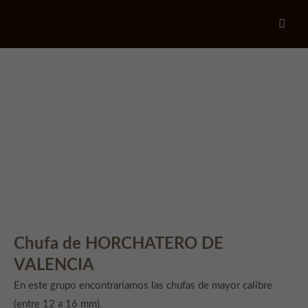
Login
Usuario
Contraseña
Login
Chufa de HORCHATERO DE
Register
|
Lost your password?
VALENCIA
Support
En este grupo encontraríamos las chufas de mayor calibre
(entre 12 a 16 mm).